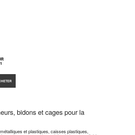
UR
-1
CHETER
neurs, bidons et cages pour la
étalliques et plastiques, caisses plastiques,