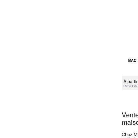
BAC
À parti
HORS TVA
Vente
maiso
Chez Mul