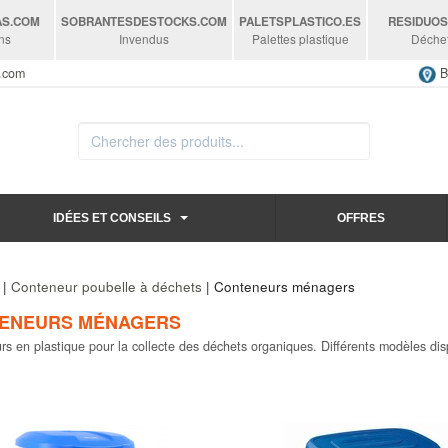
AS
.COM
SOBRANTESDESTOCKS
.COM
PALETSPLASTICO
.ES
RESIDUO
ns
Invendus
Palettes plastique
Déche
s.com
B
IDÉES ET CONSEILS
OFFRES
|
Conteneur poubelle à déchets
| Conteneurs ménagers
ENEURS MÉNAGERS
s en plastique pour la collecte des déchets organiques. Différents modèles dis