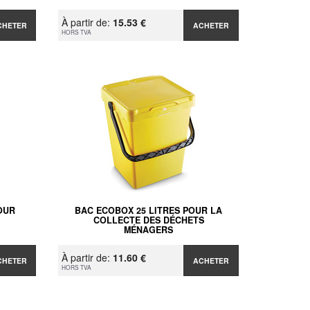
À partir de:
15.53 €
CHETER
ACHETER
HORS TVA
OUR
BAC ECOBOX 25 LITRES POUR LA
COLLECTE DES DÉCHETS
MÉNAGERS
À partir de:
11.60 €
CHETER
ACHETER
HORS TVA