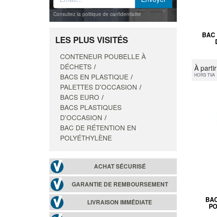
Consultez la politique de confidentialité
BAC
LES PLUS VISITÉS
CONTENEUR POUBELLE À
DÉCHETS
À parti
BACS EN PLASTIQUE
HORS TVA
PALETTES D'OCCASION
BACS EURO
BACS PLASTIQUES
D'OCCASION
BAC DE RÉTENTION EN
POLYÉTHYLÈNE
ACHAT SÉCURISÉ
GARANTIE DE REMBOURSEMENT
BAC
LIVRAISON IMMÉDIATE
PO