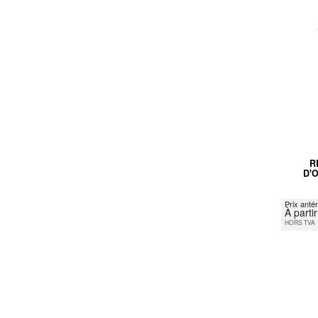
R
D'
Prix anté
À parti
HORS TVA