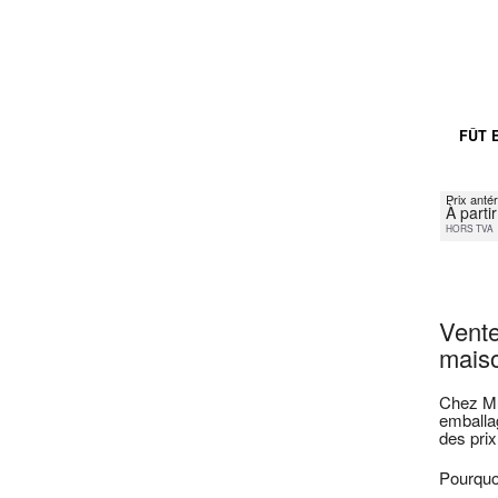
FÛT 
Prix antér
À parti
HORS TVA
Vente
maiso
Chez Mul
emballa
des prix
Pourquoi