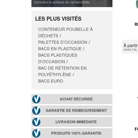
Consultez la politique de confidentialité
LES PLUS VISITÉS
R
CONTENEUR POUBELLE À
DÉCHETS
PALETTES D'OCCASION
À parti
BACS EN PLASTIQUE
HORS TVA
BACS PLASTIQUES
D'OCCASION
BAC DE RÉTENTION EN
POLYÉTHYLÈNE
BACS EURO
ACHAT SÉCURISÉ
GARANTIE DE REMBOURSEMENT
LIVRAISON IMMÉDIATE
F
PRODUITS 100% GARANTIS