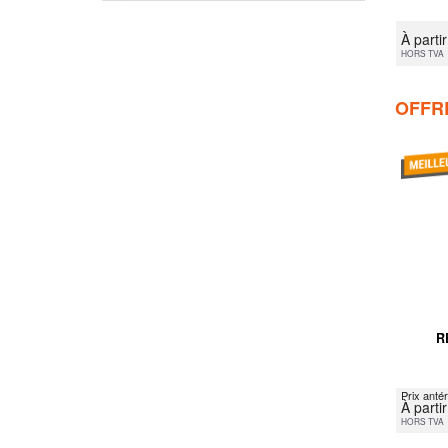
À parti
HORS TVA
OFFR
R
Prix anté
À parti
HORS TVA