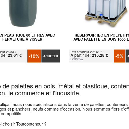
EN PLASTIQUE 60 LITRES AVEC
RÉSERVOIR IBC EN POLYÉTH
FERMETURE À VISSER
AVEC PALETTE EN BOIS 1000 
ieur 26.83 €
Prix antérieur 226.61 €
r de:
23.61 €
À partir de:
215.28 €
-12%
-5%
ACHETER
HORS TVA
 de palettes en bois, métal et plastique, conte
n, le commerce et l'industrie.
tipal, nous nous spécialisons dans la vente de palettes, conteneurs m
ges et planchers, neufs comme d'occasion. Nous sommes fiers d'offri
 compétitifs.
 choisir Toutconteneur ?