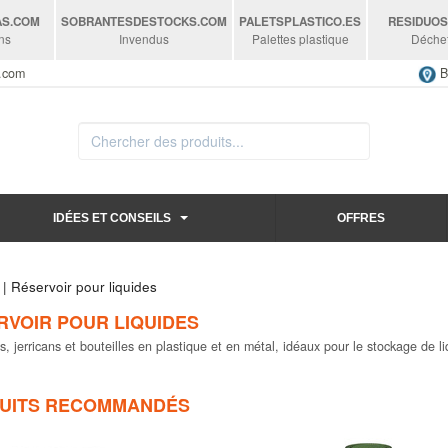
AS
.COM
SOBRANTESDESTOCKS
.COM
PALETSPLASTICO
.ES
RESIDUO
ns
Invendus
Palettes plastique
Déche
s.com
B
IDÉES ET CONSEILS
OFFRES
| Réservoir pour liquides
RVOIR POUR LIQUIDES
s, jerricans et bouteilles en plastique et en métal, idéaux pour le stockage de li
UITS RECOMMANDÉS