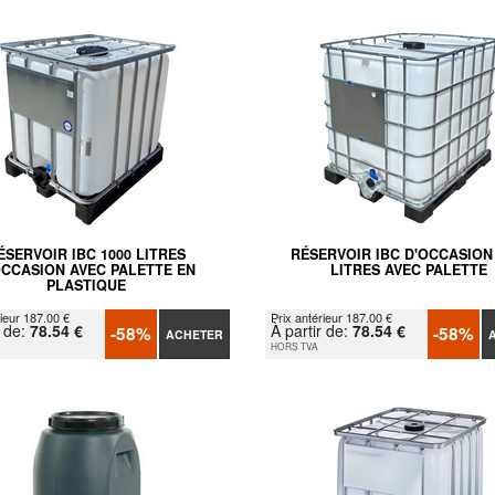
ÉSERVOIR IBC 1000 LITRES
RÉSERVOIR IBC D'OCCASION
OCCASION AVEC PALETTE EN
LITRES AVEC PALETTE
PLASTIQUE
rieur 187.00 €
Prix antérieur 187.00 €
r de:
78.54 €
À partir de:
78.54 €
-58%
-58%
ACHETER
HORS TVA