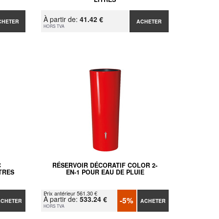
À partir de:
41.42 €
CHETER
ACHETER
HORS TVA
C
RÉSERVOIR DÉCORATIF COLOR 2-
TRES
EN-1 POUR EAU DE PLUIE
Prix antérieur 561.30 €
À partir de:
533.24 €
-5%
ACHETER
ACHETER
HORS TVA