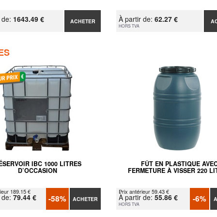
r de:
1643.49 €
À partir de:
62.27 €
ACHETER
A
HORS TVA
ES
ÉSERVOIR IBC 1000 LITRES
FÛT EN PLASTIQUE AVE
D’OCCASION
FERMETURE À VISSER 220 LI
rieur 189.15 €
Prix antérieur 59.43 €
r de:
79.44 €
À partir de:
55.86 €
-58%
-6%
ACHETER
HORS TVA